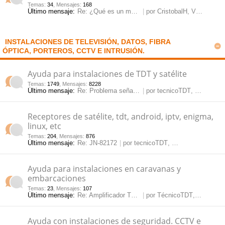
Temas
:
34
,
Mensajes
:
168
Último mensaje:
Re: ¿Qué es un modulador y pa…
por
CristobalH
, Vie May 23, 2025 2:20 pm
pi
o
se
e
do
s
INSTALACIONES DE TELEVISIÓN, DATOS, FIBRA
ÓPTICA, PORTEROS, CCTV E INTRUSIÓN.
s
Ayuda para instalaciones de TDT y satélite
Temas
:
1749
,
Mensajes
:
8228
Último mensaje:
Re: Problema señal satélite
por
tecnicoTDT
, Lun Jun 08, 2026 10:59 am
Receptores de satélite, tdt, android, iptv, enigma,
linux, etc
Temas
:
204
,
Mensajes
:
876
Último mensaje:
Re: JN-82172
por
tecnicoTDT
, Vie May 15, 2026 12:09 pm
Ayuda para instalaciones en caravanas y
embarcaciones
Temas
:
23
,
Mensajes
:
107
Último mensaje:
Re: Amplificador TDT para car…
por
TécnicoTDT
, Jue Mar 14, 2024 3:35 pm
Ayuda con instalaciones de seguridad. CCTV e