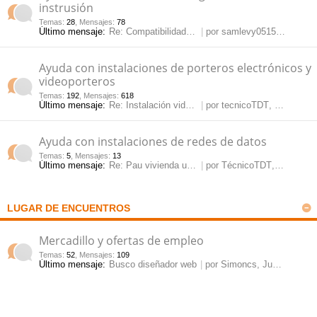
instrusión
Temas
:
28
,
Mensajes
:
78
Último mensaje:
Re: Compatibilidad NVR onvif …
por
samlevy0515
, Jue May
Ayuda con instalaciones de porteros electrónicos y
videoporteros
Temas
:
192
,
Mensajes
:
618
Último mensaje:
Re: Instalación videoportero …
por
tecnicoTDT
, Mar Jul 28, 2026 10:54 am
Ayuda con instalaciones de redes de datos
Temas
:
5
,
Mensajes
:
13
Último mensaje:
Re: Pau vivienda unifamiliar
por
TécnicoTDT
, Vie Mar 15, 2024 11:54 am
LUGAR DE ENCUENTROS
Mercadillo y ofertas de empleo
Temas
:
52
,
Mensajes
:
109
Último mensaje:
Busco diseñador web
por
Simoncs
, Jue Mar 12, 2026 3:10 pm