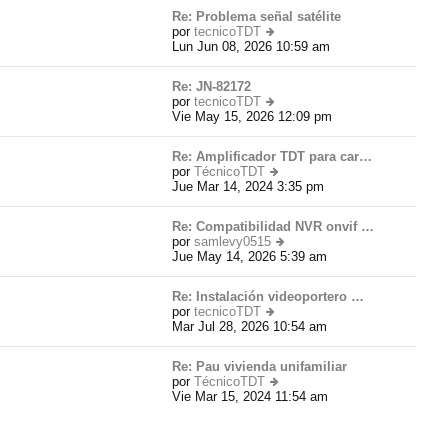
e
Re: Problema señal satélite
n
por
tecnicoTDT
s
Lun Jun 08, 2026 10:59 am
er
aj
úl
e
ti
Re: JN-82172
m
por
tecnicoTDT
o
Vie May 15, 2026 12:09 pm
er
m
úl
e
ti
n
Re: Amplificador TDT para car…
m
s
por
TécnicoTDT
o
aj
Jue Mar 14, 2024 3:35 pm
er
m
e
úl
e
ti
n
Re: Compatibilidad NVR onvif …
m
s
por
samlevy0515
o
aj
Jue May 14, 2026 5:39 am
er
m
e
úl
e
ti
n
Re: Instalación videoportero …
m
s
por
tecnicoTDT
o
aj
Mar Jul 28, 2026 10:54 am
er
m
e
úl
e
ti
n
Re: Pau vivienda unifamiliar
m
s
por
TécnicoTDT
o
aj
Vie Mar 15, 2024 11:54 am
er
m
e
úl
e
ti
n
m