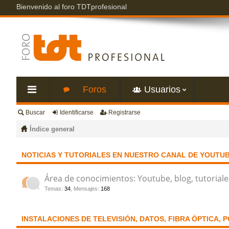
Bienvenido al foro TDTprofesional
Foros
Usuarios
Buscar
Identificarse
Registrarse
nl
Índice general
ac
NOTICIAS Y TUTORIALES EN NUESTRO CANAL DE YOUTU
es
Área de conocimientos: Youtube, blog, tutoriale
Temas
:
34
,
Mensajes
:
168
rá
pi
INSTALACIONES DE TELEVISIÓN, DATOS, FIBRA ÓPTICA, 