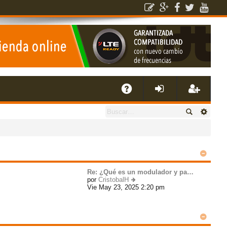
E
A
de
eg
Q
nti
ist
fic
ra
Re: ¿Qué es un modulador y pa…
por
CristobalH
Vie May 23, 2025 2:20 pm
er
ar
rs
úl
ti
m
se
e
o
m