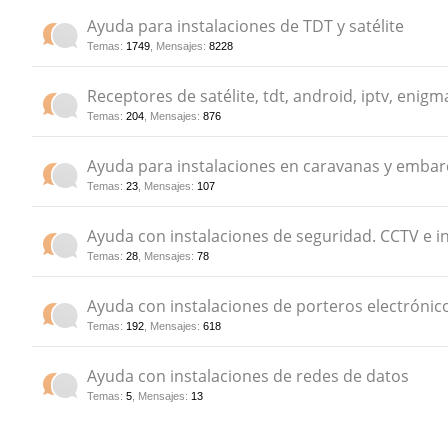
Ayuda para instalaciones de TDT y satélite
do
Temas
:
1749
,
Mensajes
:
8228
s
Receptores de satélite, tdt, android, iptv, enigma
Temas
:
204
,
Mensajes
:
876
Ayuda para instalaciones en caravanas y embar
Temas
:
23
,
Mensajes
:
107
Ayuda con instalaciones de seguridad. CCTV e i
Temas
:
28
,
Mensajes
:
78
Ayuda con instalaciones de porteros electrónic
Temas
:
192
,
Mensajes
:
618
Ayuda con instalaciones de redes de datos
Temas
:
5
,
Mensajes
:
13