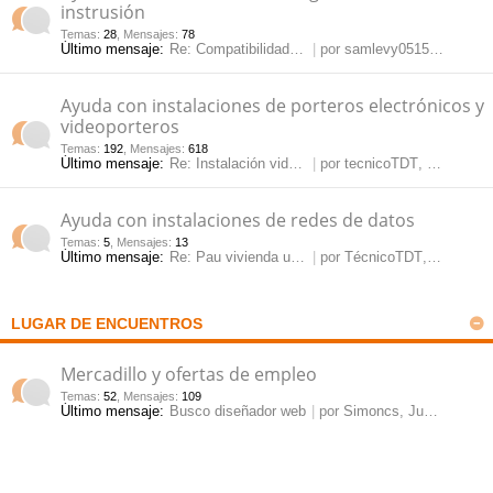
instrusión
Temas
:
28
,
Mensajes
:
78
Último mensaje:
Re: Compatibilidad NVR onvif …
por
samlevy0515
, Jue May
Ayuda con instalaciones de porteros electrónicos y
videoporteros
Temas
:
192
,
Mensajes
:
618
Último mensaje:
Re: Instalación videoportero …
por
tecnicoTDT
, Mar Jul 28, 2026 10:54 am
Ayuda con instalaciones de redes de datos
Temas
:
5
,
Mensajes
:
13
Último mensaje:
Re: Pau vivienda unifamiliar
por
TécnicoTDT
, Vie Mar 15, 2024 11:54 am
LUGAR DE ENCUENTROS
Mercadillo y ofertas de empleo
Temas
:
52
,
Mensajes
:
109
Último mensaje:
Busco diseñador web
por
Simoncs
, Jue Mar 12, 2026 3:10 pm