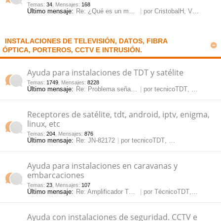
Temas
:
34
,
Mensajes
:
168
Último mensaje:
Re: ¿Qué es un modulador y pa…
por
CristobalH
, Vie May 23, 2025 2:20 pm
pi
o
se
e
do
s
INSTALACIONES DE TELEVISIÓN, DATOS, FIBRA
ÓPTICA, PORTEROS, CCTV E INTRUSIÓN.
s
Ayuda para instalaciones de TDT y satélite
Temas
:
1749
,
Mensajes
:
8228
Último mensaje:
Re: Problema señal satélite
por
tecnicoTDT
, Lun Jun 08, 2026 10:59 am
Receptores de satélite, tdt, android, iptv, enigma,
linux, etc
Temas
:
204
,
Mensajes
:
876
Último mensaje:
Re: JN-82172
por
tecnicoTDT
, Vie May 15, 2026 12:09 pm
Ayuda para instalaciones en caravanas y
embarcaciones
Temas
:
23
,
Mensajes
:
107
Último mensaje:
Re: Amplificador TDT para car…
por
TécnicoTDT
, Jue Mar 14, 2024 3:35 pm
Ayuda con instalaciones de seguridad. CCTV e