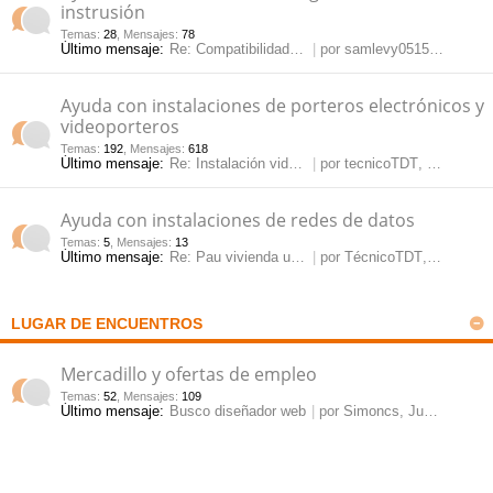
instrusión
Temas
:
28
,
Mensajes
:
78
Último mensaje:
Re: Compatibilidad NVR onvif …
por
samlevy0515
, Jue May
Ayuda con instalaciones de porteros electrónicos y
videoporteros
Temas
:
192
,
Mensajes
:
618
Último mensaje:
Re: Instalación videoportero …
por
tecnicoTDT
, Mar Jul 28, 2026 10:54 am
Ayuda con instalaciones de redes de datos
Temas
:
5
,
Mensajes
:
13
Último mensaje:
Re: Pau vivienda unifamiliar
por
TécnicoTDT
, Vie Mar 15, 2024 11:54 am
LUGAR DE ENCUENTROS
Mercadillo y ofertas de empleo
Temas
:
52
,
Mensajes
:
109
Último mensaje:
Busco diseñador web
por
Simoncs
, Jue Mar 12, 2026 3:10 pm