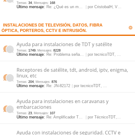
Temas
:
34
,
Mensajes
:
168
Último mensaje:
Re: ¿Qué es un modulador y pa…
por
CristobalH
, Vie May 23, 2025 2:20 pm
pi
o
se
e
do
s
INSTALACIONES DE TELEVISIÓN, DATOS, FIBRA
ÓPTICA, PORTEROS, CCTV E INTRUSIÓN.
s
Ayuda para instalaciones de TDT y satélite
Temas
:
1749
,
Mensajes
:
8228
Último mensaje:
Re: Problema señal satélite
por
tecnicoTDT
, Lun Jun 08, 2026 10:59 am
Receptores de satélite, tdt, android, iptv, enigma,
linux, etc
Temas
:
204
,
Mensajes
:
876
Último mensaje:
Re: JN-82172
por
tecnicoTDT
, Vie May 15, 2026 12:09 pm
Ayuda para instalaciones en caravanas y
embarcaciones
Temas
:
23
,
Mensajes
:
107
Último mensaje:
Re: Amplificador TDT para car…
por
TécnicoTDT
, Jue Mar 14, 2024 3:35 pm
Ayuda con instalaciones de seguridad. CCTV e