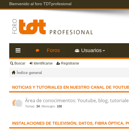
Bienvenido al foro TDTprofesional
Foros
Usuarios
Buscar
Identificarse
Registrarse
nl
Índice general
ac
NOTICIAS Y TUTORIALES EN NUESTRO CANAL DE YOUTU
es
Área de conocimientos: Youtube, blog, tutoriale
Temas
:
34
,
Mensajes
:
168
rá
pi
INSTALACIONES DE TELEVISIÓN, DATOS, FIBRA ÓPTICA, 