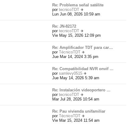
e
Re: Problema señal satélite
n
por
tecnicoTDT
s
Lun Jun 08, 2026 10:59 am
er
aj
úl
e
ti
Re: JN-82172
m
por
tecnicoTDT
o
Vie May 15, 2026 12:09 pm
er
m
úl
e
ti
n
Re: Amplificador TDT para car…
m
s
por
TécnicoTDT
o
aj
Jue Mar 14, 2024 3:35 pm
er
m
e
úl
e
ti
n
Re: Compatibilidad NVR onvif …
m
s
por
samlevy0515
o
aj
Jue May 14, 2026 5:39 am
er
m
e
úl
e
ti
n
Re: Instalación videoportero …
m
s
por
tecnicoTDT
o
aj
Mar Jul 28, 2026 10:54 am
er
m
e
úl
e
ti
n
Re: Pau vivienda unifamiliar
m
s
por
TécnicoTDT
o
aj
Vie Mar 15, 2024 11:54 am
er
m
e
úl
e
ti
n
m