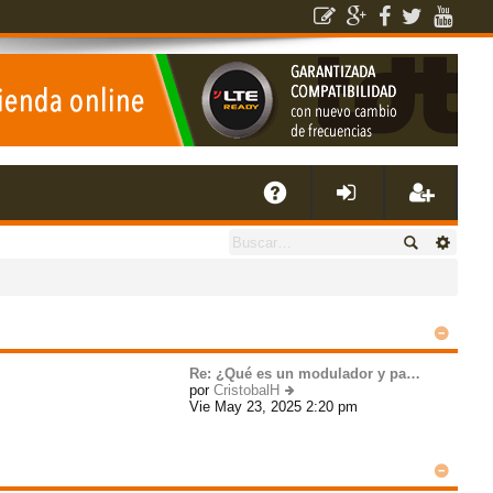
E
A
de
eg
Q
nti
ist
fic
ra
Re: ¿Qué es un modulador y pa…
por
CristobalH
Vie May 23, 2025 2:20 pm
er
ar
rs
úl
ti
m
se
e
o
m