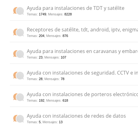
Ayuda para instalaciones de TDT y satélite
do
Temas
:
1749
,
Mensajes
:
8228
s
Receptores de satélite, tdt, android, iptv, enigma
Temas
:
204
,
Mensajes
:
876
Ayuda para instalaciones en caravanas y embar
Temas
:
23
,
Mensajes
:
107
Ayuda con instalaciones de seguridad. CCTV e i
Temas
:
28
,
Mensajes
:
78
Ayuda con instalaciones de porteros electrónic
Temas
:
192
,
Mensajes
:
618
Ayuda con instalaciones de redes de datos
Temas
:
5
,
Mensajes
:
13