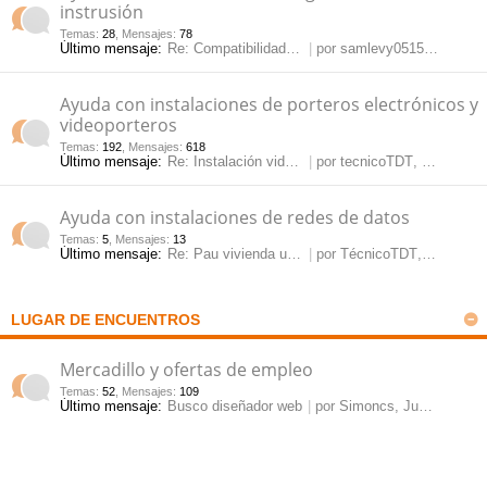
instrusión
Temas
:
28
,
Mensajes
:
78
Último mensaje:
Re: Compatibilidad NVR onvif …
por
samlevy0515
, Jue May
Ayuda con instalaciones de porteros electrónicos y
videoporteros
Temas
:
192
,
Mensajes
:
618
Último mensaje:
Re: Instalación videoportero …
por
tecnicoTDT
, Mar Jul 28, 2026 10:54 am
Ayuda con instalaciones de redes de datos
Temas
:
5
,
Mensajes
:
13
Último mensaje:
Re: Pau vivienda unifamiliar
por
TécnicoTDT
, Vie Mar 15, 2024 11:54 am
LUGAR DE ENCUENTROS
Mercadillo y ofertas de empleo
Temas
:
52
,
Mensajes
:
109
Último mensaje:
Busco diseñador web
por
Simoncs
, Jue Mar 12, 2026 3:10 pm