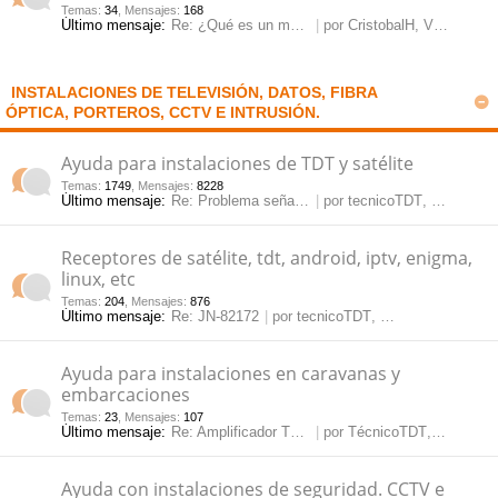
Temas
:
34
,
Mensajes
:
168
Último mensaje:
Re: ¿Qué es un modulador y pa…
por
CristobalH
, Vie May 23, 2025 2:20 pm
pi
o
se
e
do
s
INSTALACIONES DE TELEVISIÓN, DATOS, FIBRA
ÓPTICA, PORTEROS, CCTV E INTRUSIÓN.
s
Ayuda para instalaciones de TDT y satélite
Temas
:
1749
,
Mensajes
:
8228
Último mensaje:
Re: Problema señal satélite
por
tecnicoTDT
, Lun Jun 08, 2026 10:59 am
Receptores de satélite, tdt, android, iptv, enigma,
linux, etc
Temas
:
204
,
Mensajes
:
876
Último mensaje:
Re: JN-82172
por
tecnicoTDT
, Vie May 15, 2026 12:09 pm
Ayuda para instalaciones en caravanas y
embarcaciones
Temas
:
23
,
Mensajes
:
107
Último mensaje:
Re: Amplificador TDT para car…
por
TécnicoTDT
, Jue Mar 14, 2024 3:35 pm
Ayuda con instalaciones de seguridad. CCTV e