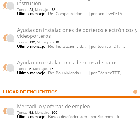
instrusión
Temas
:
28
,
Mensajes
:
78
Último mensaje:
Re: Compatibilidad NVR onvif …
por
samlevy0515
, Jue May
Ayuda con instalaciones de porteros electrónicos y
videoporteros
Temas
:
192
,
Mensajes
:
618
Último mensaje:
Re: Instalación videoportero …
por
tecnicoTDT
, Mar Jul 28, 2026 10:54 am
Ayuda con instalaciones de redes de datos
Temas
:
5
,
Mensajes
:
13
Último mensaje:
Re: Pau vivienda unifamiliar
por
TécnicoTDT
, Vie Mar 15, 2024 11:54 am
LUGAR DE ENCUENTROS
Mercadillo y ofertas de empleo
Temas
:
52
,
Mensajes
:
109
Último mensaje:
Busco diseñador web
por
Simoncs
, Jue Mar 12, 2026 3:10 pm