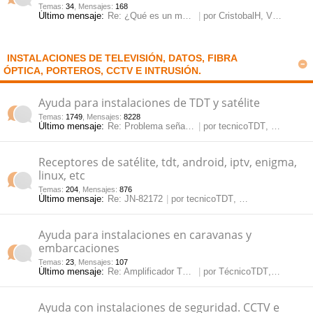
Temas
:
34
,
Mensajes
:
168
Último mensaje:
Re: ¿Qué es un modulador y pa…
por
CristobalH
, Vie May 23, 2025 2:20 pm
pi
o
se
e
do
s
INSTALACIONES DE TELEVISIÓN, DATOS, FIBRA
ÓPTICA, PORTEROS, CCTV E INTRUSIÓN.
s
Ayuda para instalaciones de TDT y satélite
Temas
:
1749
,
Mensajes
:
8228
Último mensaje:
Re: Problema señal satélite
por
tecnicoTDT
, Lun Jun 08, 2026 10:59 am
Receptores de satélite, tdt, android, iptv, enigma,
linux, etc
Temas
:
204
,
Mensajes
:
876
Último mensaje:
Re: JN-82172
por
tecnicoTDT
, Vie May 15, 2026 12:09 pm
Ayuda para instalaciones en caravanas y
embarcaciones
Temas
:
23
,
Mensajes
:
107
Último mensaje:
Re: Amplificador TDT para car…
por
TécnicoTDT
, Jue Mar 14, 2024 3:35 pm
Ayuda con instalaciones de seguridad. CCTV e