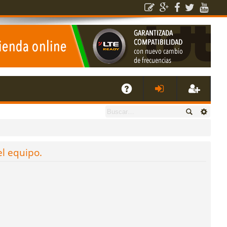
E
A
de
eg
Q
nti
ist
el equipo.
fic
ra
ar
rs
se
e