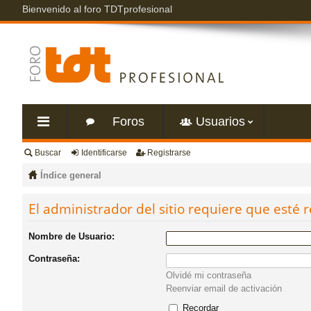
Bienvenido al foro TDTprofesional
Foros
Usuarios
Buscar
Identificarse
Registrarse
nl
Índice general
ac
El administrador del sitio requiere que esté r
es
Nombre de Usuario:
Contraseña:
rá
Olvidé mi contraseña
Reenviar email de activación
pi
Recordar