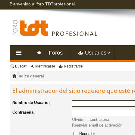
Bienvenido al foro TDTprofesional
Foros
Usuarios
Buscar
Identificarse
Registrarse
nl
Índice general
ac
El administrador del sitio requiere que esté r
es
Nombre de Usuario:
Contraseña:
rá
Olvidé mi contraseña
Reenviar email de activación
pi
Recordar