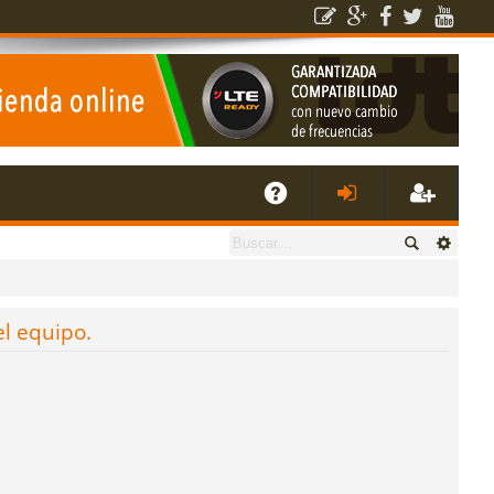
E
A
de
eg
Q
nti
ist
el equipo.
fic
ra
ar
rs
se
e