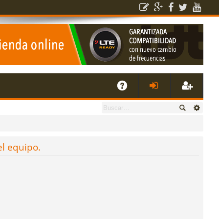
E
A
de
eg
Q
nti
ist
el equipo.
fic
ra
ar
rs
se
e