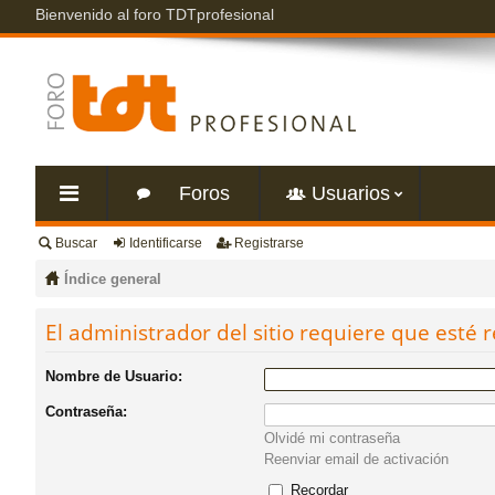
Bienvenido al foro TDTprofesional
Foros
Usuarios
Buscar
Identificarse
Registrarse
nl
Índice general
ac
El administrador del sitio requiere que esté r
es
Nombre de Usuario:
Contraseña:
rá
Olvidé mi contraseña
Reenviar email de activación
pi
Recordar