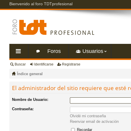
Bienvenido al foro TDTprofesional
Foros
Usuarios
Buscar
Identificarse
Registrarse
nl
Índice general
ac
El administrador del sitio requiere que esté r
es
Nombre de Usuario:
Contraseña:
rá
Olvidé mi contraseña
Reenviar email de activación
pi
Recordar