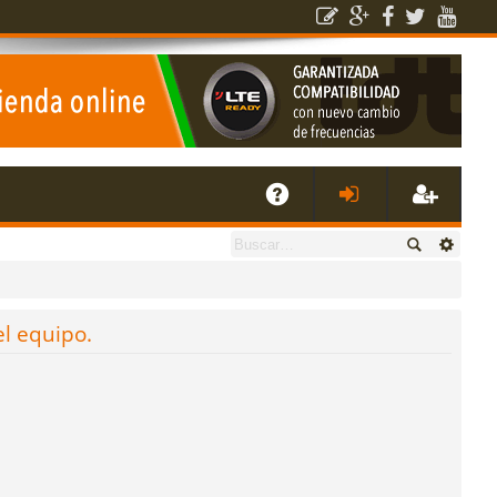
E
A
de
eg
Q
nti
ist
el equipo.
fic
ra
ar
rs
se
e