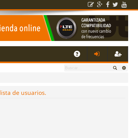
E
A
de
eg
Q
nti
ist
lista de usuarios.
fic
ra
ar
rs
se
e