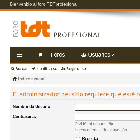
Bienvenido al foro TDTprofesional
Foros
Usuarios
Buscar
Identificarse
Registrarse
nl
Índice general
ac
El administrador del sitio requiere que esté r
es
Nombre de Usuario:
Contraseña:
rá
Olvidé mi contraseña
Reenviar email de activación
pi
Recordar