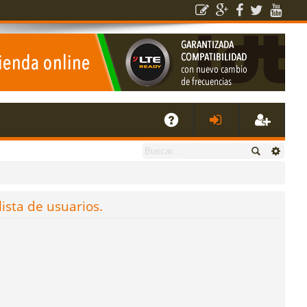
E
A
de
eg
Q
nti
ist
lista de usuarios.
fic
ra
ar
rs
se
e