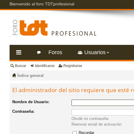
Bienvenido al foro TDTprofesional
Foros
Usuarios
Buscar
Identificarse
Registrarse
nl
Índice general
ac
El administrador del sitio requiere que esté r
es
Nombre de Usuario:
Contraseña:
rá
Olvidé mi contraseña
Reenviar email de activación
pi
Recordar