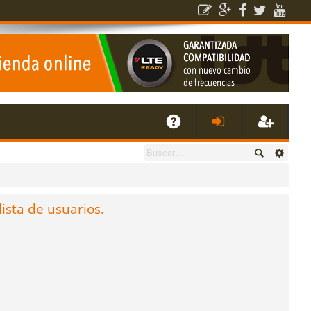
E
A
de
eg
Q
nti
ist
lista de usuarios.
fic
ra
ar
rs
se
e