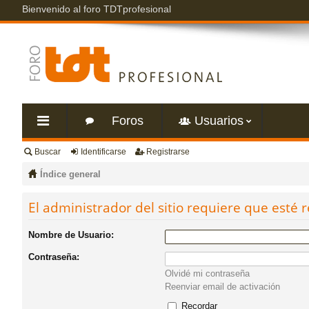
Bienvenido al foro TDTprofesional
Foros
Usuarios
Buscar
Identificarse
Registrarse
nl
Índice general
ac
El administrador del sitio requiere que esté r
es
Nombre de Usuario:
Contraseña:
rá
Olvidé mi contraseña
Reenviar email de activación
pi
Recordar