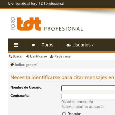
Bienvenido al foro TDTprofesional
Foros
Usuarios
Buscar
Identificarse
Registrarse
nl
Índice general
ac
Necesita identificarse para citar mensajes en 
es
Nombre de Usuario:
Contraseña:
rá
Olvidé mi contraseña
Reenviar email de activación
pi
Recordar