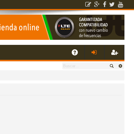
E
A
de
eg
Q
nti
ist
fic
ra
ar
rs
se
e