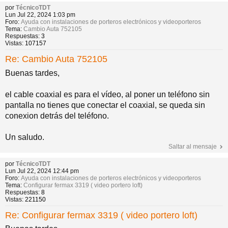
por
TécnicoTDT
pi
o
se
e
Lun Jul 22, 2024 1:03 pm
Foro:
Ayuda con instalaciones de porteros electrónicos y videoporteros
Tema:
Cambio Auta 752105
Respuestas:
3
do
s
Vistas:
107157
Re: Cambio Auta 752105
s
Buenas tardes,
el cable coaxial es para el vídeo, al poner un teléfono sin
pantalla no tienes que conectar el coaxial, se queda sin
conexion detrás del teléfono.
Un saludo.
Saltar al mensaje
por
TécnicoTDT
Lun Jul 22, 2024 12:44 pm
Foro:
Ayuda con instalaciones de porteros electrónicos y videoporteros
Tema:
Configurar fermax 3319 ( video portero loft)
Respuestas:
8
Vistas:
221150
Re: Configurar fermax 3319 ( video portero loft)