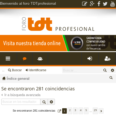
Bienvenido al foro TDTprofesional
...
Buscar
Identificarse
nl
o
s
de
eg
Índice general
ac
r
u
nti
ist
us
Se encontraron 281 coincidencias
ca
Ir a búsqueda avanzada
es
o
a
fic
ra
r
rá
s
ri
ar
rs
2
3
4
5
29
Se encontraron 281 coincidencias
1
…