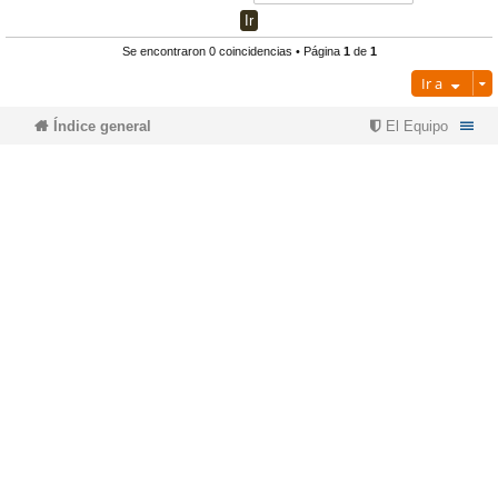
pi
o
se
e
Se encontraron 0 coincidencias • Página
1
de
1
Ir a
do
s
Índice general
El Equipo
s