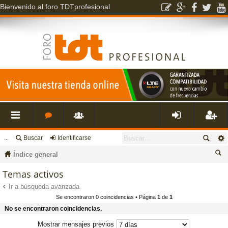
Bienvenido al foro TDTprofesional
...
Buscar
Identificarse
nl
o
s
de
eg
Índice general
ac
r
u
nti
ist
us
Temas activos
ca
Ir a búsqueda avanzada
es
o
a
fic
ra
Se encontraron 0 coincidencias • Página
1
de
1
r
No se encontraron coincidencias.
rá
s
ri
ar
rs
Mostrar mensajes previos