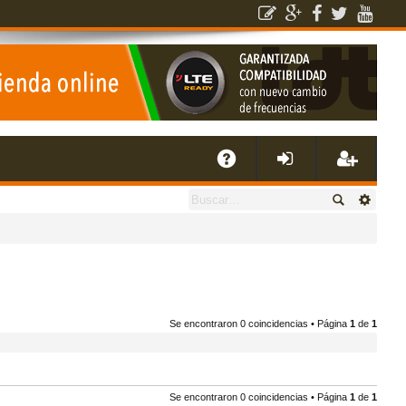
E
A
de
eg
Q
nti
ist
fic
ra
Se encontraron 0 coincidencias • Página
1
de
1
ar
rs
se
e
Se encontraron 0 coincidencias • Página
1
de
1