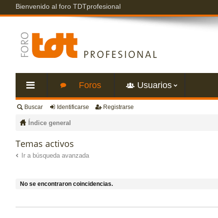
Bienvenido al foro TDTprofesional
Foros
Usuarios
Buscar
Identificarse
Registrarse
nl
Índice general
ac
Temas activos
Ir a búsqueda avanzada
es
rá
No se encontraron coincidencias.
pi