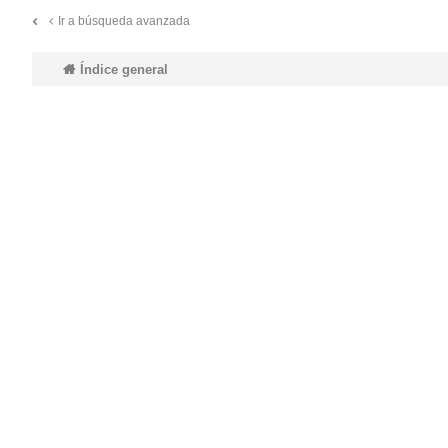
Ir a búsqueda avanzada
do
Índice general
s