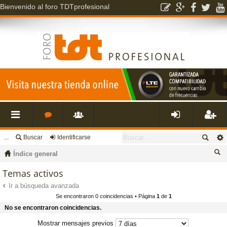
Bienvenido al foro TDTprofesional
...
Buscar
Identificarse
nl
o
s
de
eg
Índice general
ac
r
u
nti
ist
us
Temas activos
ca
Ir a búsqueda avanzada
es
o
a
fic
ra
Se encontraron 0 coincidencias • Página
1
de
1
r
No se encontraron coincidencias.
rá
s
ri
ar
rs
Mostrar mensajes previos