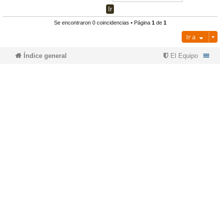
pi
o
se
e
Se encontraron 0 coincidencias • Página
1
de
1
Ir a
do
s
Índice general
El Equipo
s