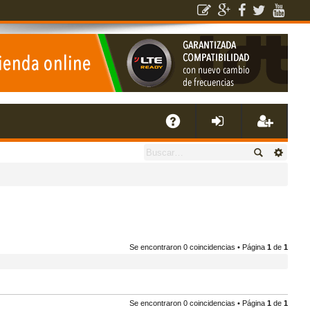
E
A
de
eg
Q
nti
ist
fic
ra
Se encontraron 0 coincidencias • Página
1
de
1
ar
rs
se
e
Se encontraron 0 coincidencias • Página
1
de
1