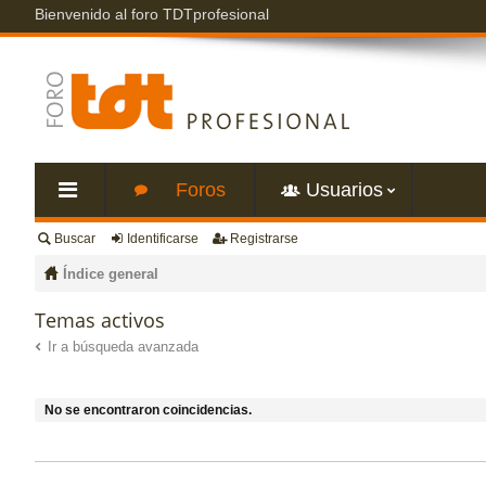
Bienvenido al foro TDTprofesional
Foros
Usuarios
Buscar
Identificarse
Registrarse
nl
Índice general
ac
Temas activos
Ir a búsqueda avanzada
es
rá
No se encontraron coincidencias.
pi