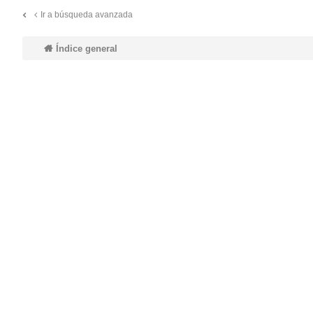
Ir a búsqueda avanzada
do
Índice general
s