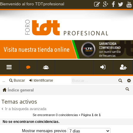
Bienvenido al foro TDTprofesional
...
Buscar
Identificarse
nl
o
s
de
eg
Índice general
ac
r
u
nti
ist
us
Temas activos
ca
Ir a búsqueda avanzada
es
o
a
fic
ra
Se encontraron 0 coincidencias • Página
1
de
1
r
No se encontraron coincidencias.
rá
s
ri
ar
rs
Mostrar mensajes previos