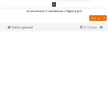
pi
o
se
e
Se encontraron 0 coincidencias • Página
1
de
1
Ir a
do
s
Índice general
El Equipo
s