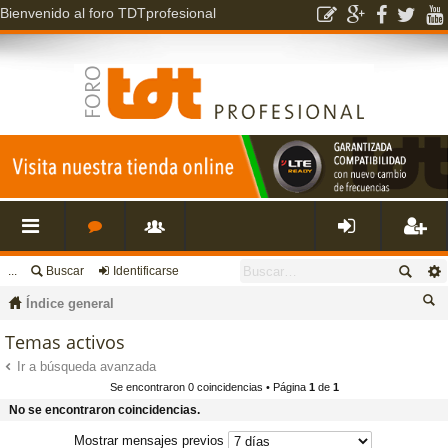
Bienvenido al foro TDTprofesional
...
Buscar
Identificarse
nl
o
s
de
eg
Índice general
ac
r
u
nti
ist
us
Temas activos
ca
Ir a búsqueda avanzada
es
o
a
fic
ra
Se encontraron 0 coincidencias • Página
1
de
1
r
No se encontraron coincidencias.
rá
s
ri
ar
rs
Mostrar mensajes previos