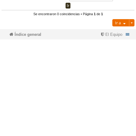
pi
o
se
e
Se encontraron 0 coincidencias • Página
1
de
1
Ir a
do
s
Índice general
El Equipo
s