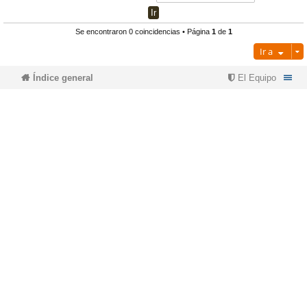
pi
o
se
e
Se encontraron 0 coincidencias • Página
1
de
1
Ir a
do
s
Índice general
El Equipo
s