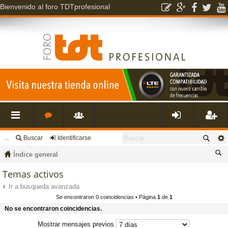
Bienvenido al foro TDTprofesional
...
Buscar
Identificarse
nl
o
s
de
eg
Índice general
ac
r
u
nti
ist
us
Temas activos
ca
Ir a búsqueda avanzada
es
o
a
fic
ra
Se encontraron 0 coincidencias • Página
1
de
1
r
No se encontraron coincidencias.
rá
s
ri
ar
rs
Mostrar mensajes previos