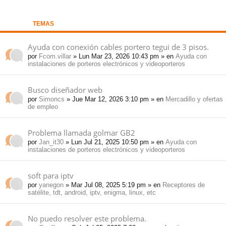
pi
o
se
e
TEMAS
do
s
Ayuda con conexión cables portero tegui de 3 pisos.
por
Fcom.villar
» Lun Mar 23, 2026 10:43 pm » en
Ayuda con
s
instalaciones de porteros electrónicos y videoporteros
Busco diseñador web
por
Simoncs
» Jue Mar 12, 2026 3:10 pm » en
Mercadillo y ofertas
de empleo
Problema llamada golmar GB2
por
Jan_it30
» Lun Jul 21, 2025 10:50 pm » en
Ayuda con
instalaciones de porteros electrónicos y videoporteros
soft para iptv
por
yanegon
» Mar Jul 08, 2025 5:19 pm » en
Receptores de
satélite, tdt, android, iptv, enigma, linux, etc
No puedo resolver este problema.