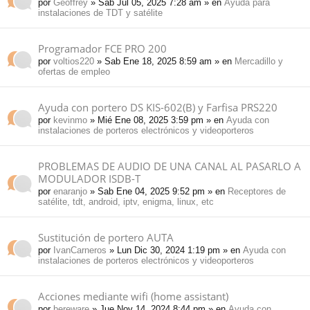
por
Geoffrey
» Sab Jul 05, 2025 7:28 am » en
Ayuda para
instalaciones de TDT y satélite
Programador FCE PRO 200
por
voltios220
» Sab Ene 18, 2025 8:59 am » en
Mercadillo y
ofertas de empleo
Ayuda con portero DS KIS-602(B) y Farfisa PRS220
por
kevinmo
» Mié Ene 08, 2025 3:59 pm » en
Ayuda con
instalaciones de porteros electrónicos y videoporteros
PROBLEMAS DE AUDIO DE UNA CANAL AL PASARLO A
MODULADOR ISDB-T
por
enaranjo
» Sab Ene 04, 2025 9:52 pm » en
Receptores de
satélite, tdt, android, iptv, enigma, linux, etc
Sustitución de portero AUTA
por
IvanCarneros
» Lun Dic 30, 2024 1:19 pm » en
Ayuda con
instalaciones de porteros electrónicos y videoporteros
Acciones mediante wifi (home assistant)
por
bereware
» Jue Nov 14, 2024 8:44 pm » en
Ayuda con