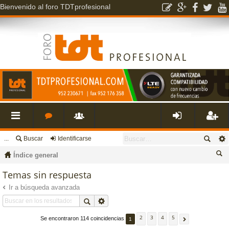
Bienvenido al foro TDTprofesional
...
Buscar
Identificarse
nl
o
s
de
eg
Índice general
ac
r
u
nti
ist
us
Temas sin respuesta
ca
Ir a búsqueda avanzada
es
o
a
fic
ra
r
rá
s
ri
ar
rs
2
3
4
5
Se encontraron 114 coincidencias
1