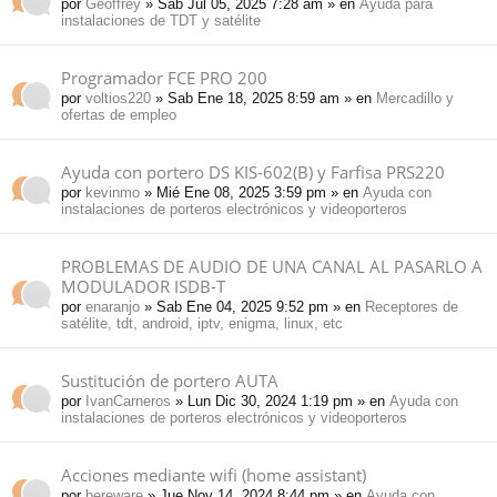
por
Geoffrey
» Sab Jul 05, 2025 7:28 am » en
Ayuda para
instalaciones de TDT y satélite
Programador FCE PRO 200
por
voltios220
» Sab Ene 18, 2025 8:59 am » en
Mercadillo y
ofertas de empleo
Ayuda con portero DS KIS-602(B) y Farfisa PRS220
por
kevinmo
» Mié Ene 08, 2025 3:59 pm » en
Ayuda con
instalaciones de porteros electrónicos y videoporteros
PROBLEMAS DE AUDIO DE UNA CANAL AL PASARLO A
MODULADOR ISDB-T
por
enaranjo
» Sab Ene 04, 2025 9:52 pm » en
Receptores de
satélite, tdt, android, iptv, enigma, linux, etc
Sustitución de portero AUTA
por
IvanCarneros
» Lun Dic 30, 2024 1:19 pm » en
Ayuda con
instalaciones de porteros electrónicos y videoporteros
Acciones mediante wifi (home assistant)
por
bereware
» Jue Nov 14, 2024 8:44 pm » en
Ayuda con