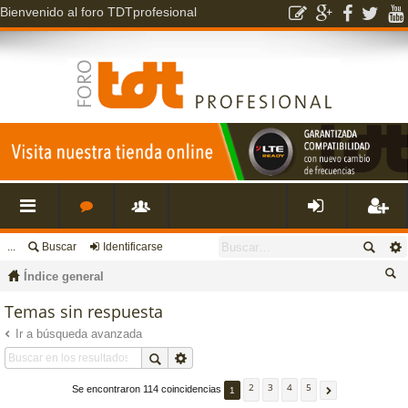
Bienvenido al foro TDTprofesional
...
Buscar
Identificarse
nl
o
s
de
eg
Índice general
ac
r
u
nti
ist
us
Temas sin respuesta
ca
Ir a búsqueda avanzada
es
o
a
fic
ra
r
rá
s
ri
ar
rs
2
3
4
5
Se encontraron 114 coincidencias
1