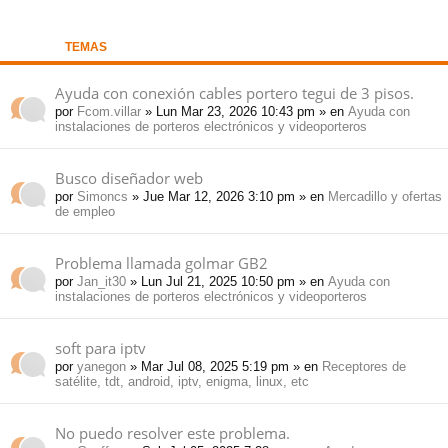
pi
o
se
e
TEMAS
do
s
Ayuda con conexión cables portero tegui de 3 pisos.
por
Fcom.villar
» Lun Mar 23, 2026 10:43 pm » en
Ayuda con
s
instalaciones de porteros electrónicos y videoporteros
Busco diseñador web
por
Simoncs
» Jue Mar 12, 2026 3:10 pm » en
Mercadillo y ofertas
de empleo
Problema llamada golmar GB2
por
Jan_it30
» Lun Jul 21, 2025 10:50 pm » en
Ayuda con
instalaciones de porteros electrónicos y videoporteros
soft para iptv
por
yanegon
» Mar Jul 08, 2025 5:19 pm » en
Receptores de
satélite, tdt, android, iptv, enigma, linux, etc
No puedo resolver este problema.