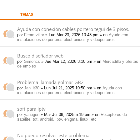
pi
o
se
e
TEMAS
do
s
Ayuda con conexión cables portero tegui de 3 pisos.
por
Fcom.villar
» Lun Mar 23, 2026 10:43 pm » en
Ayuda con
s
instalaciones de porteros electrónicos y videoporteros
Busco diseñador web
por
Simoncs
» Jue Mar 12, 2026 3:10 pm » en
Mercadillo y ofertas
de empleo
Problema llamada golmar GB2
por
Jan_it30
» Lun Jul 21, 2025 10:50 pm » en
Ayuda con
instalaciones de porteros electrónicos y videoporteros
soft para iptv
por
yanegon
» Mar Jul 08, 2025 5:19 pm » en
Receptores de
satélite, tdt, android, iptv, enigma, linux, etc
No puedo resolver este problema.