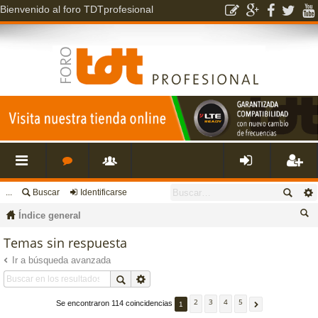
Bienvenido al foro TDTprofesional
...
Buscar
Identificarse
nl
o
s
de
eg
Índice general
ac
r
u
nti
ist
us
Temas sin respuesta
ca
Ir a búsqueda avanzada
es
o
a
fic
ra
r
rá
s
ri
ar
rs
2
3
4
5
Se encontraron 114 coincidencias
1