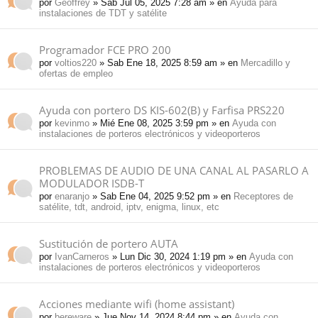
por
Geoffrey
» Sab Jul 05, 2025 7:28 am » en
Ayuda para
instalaciones de TDT y satélite
Programador FCE PRO 200
por
voltios220
» Sab Ene 18, 2025 8:59 am » en
Mercadillo y
ofertas de empleo
Ayuda con portero DS KIS-602(B) y Farfisa PRS220
por
kevinmo
» Mié Ene 08, 2025 3:59 pm » en
Ayuda con
instalaciones de porteros electrónicos y videoporteros
PROBLEMAS DE AUDIO DE UNA CANAL AL PASARLO A
MODULADOR ISDB-T
por
enaranjo
» Sab Ene 04, 2025 9:52 pm » en
Receptores de
satélite, tdt, android, iptv, enigma, linux, etc
Sustitución de portero AUTA
por
IvanCarneros
» Lun Dic 30, 2024 1:19 pm » en
Ayuda con
instalaciones de porteros electrónicos y videoporteros
Acciones mediante wifi (home assistant)
por
bereware
» Jue Nov 14, 2024 8:44 pm » en
Ayuda con