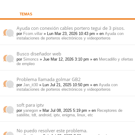
pi
o
se
e
TEMAS
do
s
Ayuda con conexión cables portero tegui de 3 pisos.
por
Fcom.villar
» Lun Mar 23, 2026 10:43 pm » en
Ayuda con
s
instalaciones de porteros electrónicos y videoporteros
Busco diseñador web
por
Simoncs
» Jue Mar 12, 2026 3:10 pm » en
Mercadillo y ofertas
de empleo
Problema llamada golmar GB2
por
Jan_it30
» Lun Jul 21, 2025 10:50 pm » en
Ayuda con
instalaciones de porteros electrónicos y videoporteros
soft para iptv
por
yanegon
» Mar Jul 08, 2025 5:19 pm » en
Receptores de
satélite, tdt, android, iptv, enigma, linux, etc
No puedo resolver este problema.