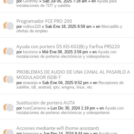
por
Geoffrey
» Sab Jul 05, 2025 7:28 am » en
Ayuda para
instalaciones de TDT y satélite
Programador FCE PRO 200
por
voltios220
» Sab Ene 18, 2025 8:59 am » en
Mercadillo y
ofertas de empleo
Ayuda con portero DS KIS-602(B) y Farfisa PRS220
por
kevinmo
» Mié Ene 08, 2025 3:59 pm » en
Ayuda con
instalaciones de porteros electrónicos y videoporteros
PROBLEMAS DE AUDIO DE UNA CANAL AL PASARLO A
MODULADOR ISDB-T
por
enaranjo
» Sab Ene 04, 2025 9:52 pm » en
Receptores de
satélite, tdt, android, iptv, enigma, linux, etc
Sustitución de portero AUTA
por
IvanCarneros
» Lun Dic 30, 2024 1:19 pm » en
Ayuda con
instalaciones de porteros electrónicos y videoporteros
Acciones mediante wifi (home assistant)
por
bereware
» Jue Nov 14, 2024 8:44 pm » en
Ayuda con