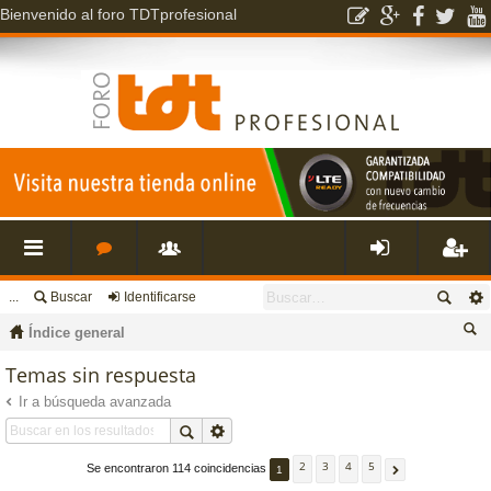
Bienvenido al foro TDTprofesional
...
Buscar
Identificarse
nl
o
s
de
eg
Índice general
ac
r
u
nti
ist
us
Temas sin respuesta
ca
Ir a búsqueda avanzada
es
o
a
fic
ra
r
rá
s
ri
ar
rs
2
3
4
5
Se encontraron 114 coincidencias
1