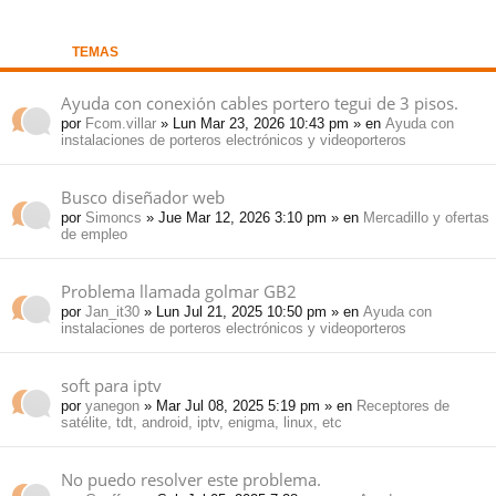
pi
o
se
e
TEMAS
do
s
Ayuda con conexión cables portero tegui de 3 pisos.
por
Fcom.villar
» Lun Mar 23, 2026 10:43 pm » en
Ayuda con
s
instalaciones de porteros electrónicos y videoporteros
Busco diseñador web
por
Simoncs
» Jue Mar 12, 2026 3:10 pm » en
Mercadillo y ofertas
de empleo
Problema llamada golmar GB2
por
Jan_it30
» Lun Jul 21, 2025 10:50 pm » en
Ayuda con
instalaciones de porteros electrónicos y videoporteros
soft para iptv
por
yanegon
» Mar Jul 08, 2025 5:19 pm » en
Receptores de
satélite, tdt, android, iptv, enigma, linux, etc
No puedo resolver este problema.