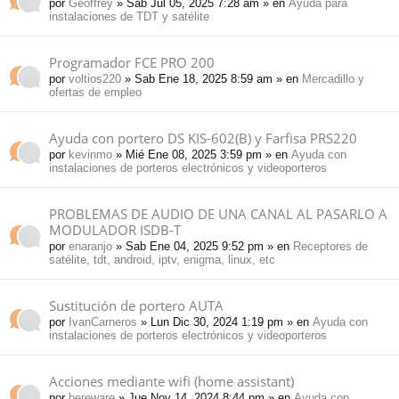
por
Geoffrey
» Sab Jul 05, 2025 7:28 am » en
Ayuda para
instalaciones de TDT y satélite
Programador FCE PRO 200
por
voltios220
» Sab Ene 18, 2025 8:59 am » en
Mercadillo y
ofertas de empleo
Ayuda con portero DS KIS-602(B) y Farfisa PRS220
por
kevinmo
» Mié Ene 08, 2025 3:59 pm » en
Ayuda con
instalaciones de porteros electrónicos y videoporteros
PROBLEMAS DE AUDIO DE UNA CANAL AL PASARLO A
MODULADOR ISDB-T
por
enaranjo
» Sab Ene 04, 2025 9:52 pm » en
Receptores de
satélite, tdt, android, iptv, enigma, linux, etc
Sustitución de portero AUTA
por
IvanCarneros
» Lun Dic 30, 2024 1:19 pm » en
Ayuda con
instalaciones de porteros electrónicos y videoporteros
Acciones mediante wifi (home assistant)
por
bereware
» Jue Nov 14, 2024 8:44 pm » en
Ayuda con