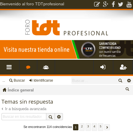
Bienvenido al foro TDTprofesional
...
Buscar
Identificarse
nl
o
s
de
eg
Índice general
ac
r
u
nti
ist
us
Temas sin respuesta
ca
Ir a búsqueda avanzada
es
o
a
fic
ra
r
rá
s
ri
ar
rs
2
3
4
5
Se encontraron 114 coincidencias
1