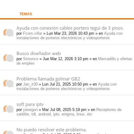
pi
o
se
e
TEMAS
do
s
Ayuda con conexión cables portero tegui de 3 pisos.
por
Fcom.villar
» Lun Mar 23, 2026 10:43 pm » en
Ayuda con
s
instalaciones de porteros electrónicos y videoporteros
Busco diseñador web
por
Simoncs
» Jue Mar 12, 2026 3:10 pm » en
Mercadillo y ofertas
de empleo
Problema llamada golmar GB2
por
Jan_it30
» Lun Jul 21, 2025 10:50 pm » en
Ayuda con
instalaciones de porteros electrónicos y videoporteros
soft para iptv
por
yanegon
» Mar Jul 08, 2025 5:19 pm » en
Receptores de
satélite, tdt, android, iptv, enigma, linux, etc
No puedo resolver este problema.