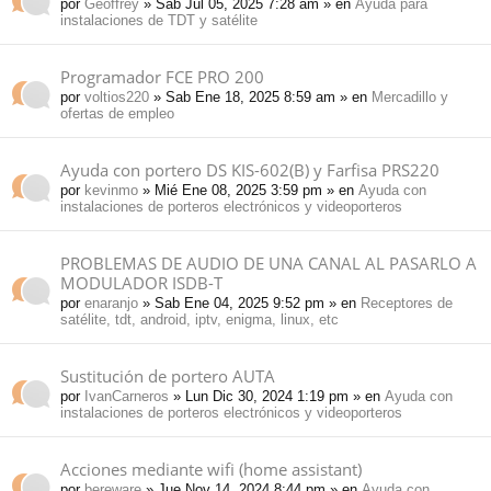
por
Geoffrey
» Sab Jul 05, 2025 7:28 am » en
Ayuda para
instalaciones de TDT y satélite
Programador FCE PRO 200
por
voltios220
» Sab Ene 18, 2025 8:59 am » en
Mercadillo y
ofertas de empleo
Ayuda con portero DS KIS-602(B) y Farfisa PRS220
por
kevinmo
» Mié Ene 08, 2025 3:59 pm » en
Ayuda con
instalaciones de porteros electrónicos y videoporteros
PROBLEMAS DE AUDIO DE UNA CANAL AL PASARLO A
MODULADOR ISDB-T
por
enaranjo
» Sab Ene 04, 2025 9:52 pm » en
Receptores de
satélite, tdt, android, iptv, enigma, linux, etc
Sustitución de portero AUTA
por
IvanCarneros
» Lun Dic 30, 2024 1:19 pm » en
Ayuda con
instalaciones de porteros electrónicos y videoporteros
Acciones mediante wifi (home assistant)
por
bereware
» Jue Nov 14, 2024 8:44 pm » en
Ayuda con