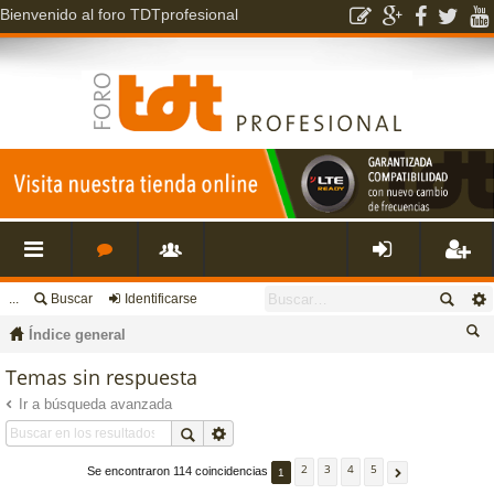
Bienvenido al foro TDTprofesional
...
Buscar
Identificarse
nl
o
s
de
eg
Índice general
ac
r
u
nti
ist
us
Temas sin respuesta
ca
Ir a búsqueda avanzada
es
o
a
fic
ra
r
rá
s
ri
ar
rs
2
3
4
5
Se encontraron 114 coincidencias
1