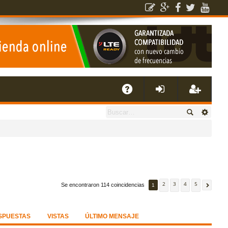
E
A
de
eg
Q
nti
ist
fic
ra
2
3
4
5
Se encontraron 114 coincidencias
1
ar
rs
se
e
SPUESTAS
VISTAS
ÚLTIMO MENSAJE