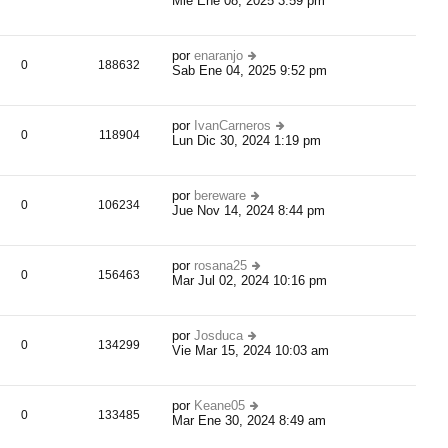
Mié Ene 08, 2025 3:59 pm
er
m
e
úl
e
ti
n
m
s
por
enaranjo
o
0
188632
aj
Sab Ene 04, 2025 9:52 pm
er
m
e
úl
e
ti
n
m
s
por
IvanCarneros
o
0
118904
aj
Lun Dic 30, 2024 1:19 pm
er
m
e
úl
e
ti
n
m
s
por
bereware
o
0
106234
aj
Jue Nov 14, 2024 8:44 pm
er
m
e
úl
e
ti
n
m
s
por
rosana25
o
0
156463
aj
Mar Jul 02, 2024 10:16 pm
er
m
e
úl
e
ti
n
m
s
por
Josduca
o
0
134299
aj
Vie Mar 15, 2024 10:03 am
er
m
e
úl
e
ti
n
m
s
por
Keane05
o
0
133485
aj
Mar Ene 30, 2024 8:49 am
er
m
e
úl
e