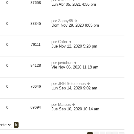
o
0
87658
aj
Lun Abr 05, 2021 4:56 pm
er
m
e
úl
e
ti
n
m
s
por
Zappy85
o
0
83345
aj
Dom Nov 29, 2020 9:05 pm
er
m
e
úl
e
ti
n
m
s
por
Cafer
o
0
76111
aj
Jue Nov 12, 2020 5:28 pm
er
m
e
úl
e
ti
n
m
s
por
javichun
o
0
84128
aj
Vie Nov 06, 2020 11:18 am
er
m
e
úl
e
ti
n
m
s
por
JRH Soluciones
o
0
70646
aj
Lun Sep 14, 2020 9:02 am
er
m
e
úl
e
ti
n
m
s
por
Mateos
o
0
69694
aj
Jue Sep 10, 2020 10:14 am
er
m
e
úl
e
ti
n
m
s
o
aj
m
e