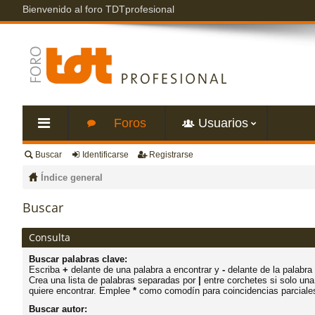
Bienvenido al foro TDTprofesional
Foros
Usuarios
Buscar
Identificarse
Registrarse
nl
Índice general
ac
Buscar
es
Consulta
Buscar palabras clave:
rá
Escriba
+
delante de una palabra a encontrar y
-
delante de la palabra 
Crea una lista de palabras separadas por
|
entre corchetes si solo una
quiere encontrar. Emplee
*
como comodín para coincidencias parciale
pi
Buscar autor: