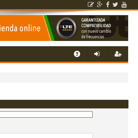
E
A
de
eg
Q
nti
ist
fic
ra
ar
rs
se
e