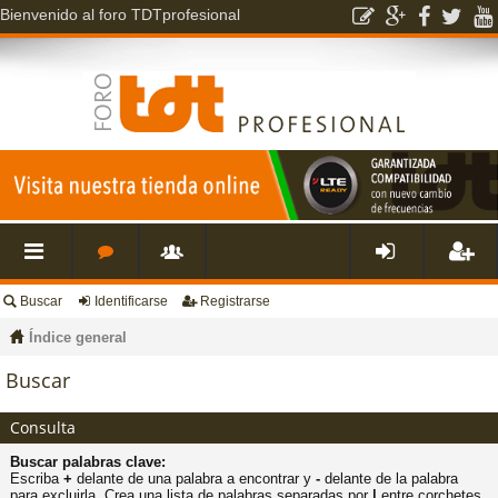
Bienvenido al foro TDTprofesional
Buscar
Identificarse
Registrarse
nl
o
s
de
eg
Índice general
ac
r
u
nti
ist
Buscar
es
o
a
fic
ra
Consulta
Buscar palabras clave:
rá
s
ri
ar
rs
Escriba
+
delante de una palabra a encontrar y
-
delante de la palabra
para excluirla. Crea una lista de palabras separadas por
|
entre corchetes