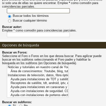
si solo una de ellas se quiere encontrar. Emplee
*
como comodín para
pi
o
se
e
coincidencias parciales.
Buscar todos los términos
do
s
Buscar cualquier término
Buscar autor:
s
Emplee * como comodín para coincidencias parciales.
Opciones de búsqueda
Buscar en Foros:
Seleccione el Foro o Foros en los que desea buscar. Para agilizar puede
buscar en los subforos seleccionando el Foro padre y habilitar la
búsqueda en los subforos (en Opciones de búsqueda).
Buscar en subforos:
Sí
No