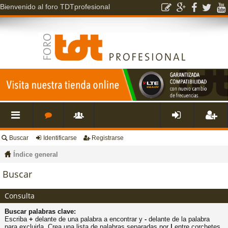
Bienvenido al foro TDTprofesional
Buscar
Identificarse
Registrarse
nl
o
s
de
eg
Índice general
ac
r
u
nti
ist
Buscar
es
o
a
fic
ra
Consulta
Buscar palabras clave:
rá
s
ri
ar
rs
Escriba
+
delante de una palabra a encontrar y
-
delante de la palabra
para excluirla. Crea una lista de palabras separadas por
|
entre corchetes