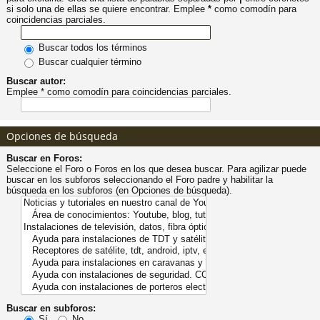
si solo una de ellas se quiere encontrar. Emplee
*
como comodín para
pi
o
se
e
coincidencias parciales.
Buscar todos los términos
do
s
Buscar cualquier término
Buscar autor:
s
Emplee * como comodín para coincidencias parciales.
Opciones de búsqueda
Buscar en Foros:
Seleccione el Foro o Foros en los que desea buscar. Para agilizar puede
buscar en los subforos seleccionando el Foro padre y habilitar la
búsqueda en los subforos (en Opciones de búsqueda).
Buscar en subforos:
Sí
No