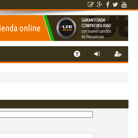
E
A
de
eg
Q
nti
ist
fic
ra
ar
rs
se
e