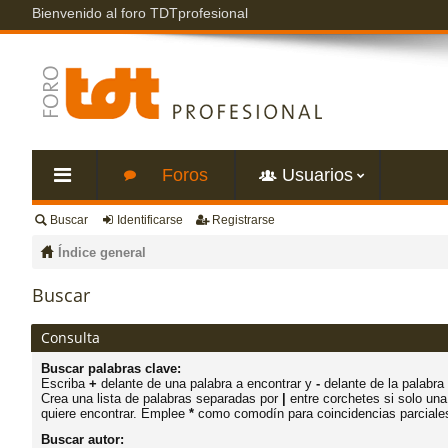
Bienvenido al foro TDTprofesional
Foros
Usuarios
Buscar
Identificarse
Registrarse
nl
Índice general
ac
Buscar
es
Consulta
Buscar palabras clave:
rá
Escriba
+
delante de una palabra a encontrar y
-
delante de la palabra 
Crea una lista de palabras separadas por
|
entre corchetes si solo una
quiere encontrar. Emplee
*
como comodín para coincidencias parciale
pi
Buscar autor: