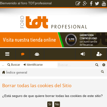
Bienvenido al foro TDTprofesional
...
Buscar
Identificarse
nl
o
s
de
eg
Índice general
ac
r
u
nti
ist
us
Borrar todas las cookies del Sitio
ca
es
o
a
fic
ra
r
¿Está seguro de que quiere borrar todas las cookies de este sitio?
rá
s
ri
ar
rs