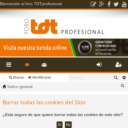
Bienvenido al foro TDTprofesional
...
Buscar
Identificarse
nl
o
s
de
eg
Índice general
ac
r
u
nti
ist
us
Borrar todas las cookies del Sitio
ca
es
o
a
fic
ra
r
¿Está seguro de que quiere borrar todas las cookies de este sitio?
rá
s
ri
ar
rs