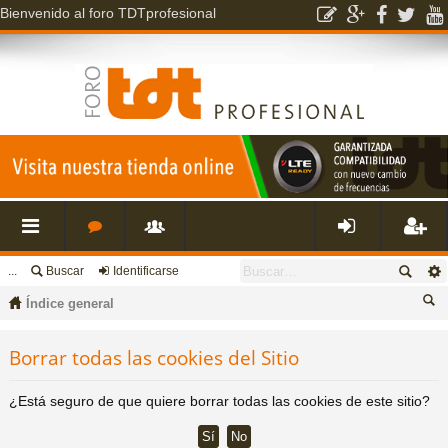
Bienvenido al foro TDTprofesional
...
Buscar
Identificarse
nl
o
s
de
eg
Índice general
ac
r
u
nti
ist
us
Borrar todas las cookies del Sitio
ca
es
o
a
fic
ra
r
¿Está seguro de que quiere borrar todas las cookies de este sitio?
rá
s
ri
ar
rs