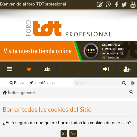
Bienvenido al foro TDTprofesional
...
Buscar
Identificarse
nl
o
s
de
eg
Índice general
ac
r
u
nti
ist
us
Borrar todas las cookies del Sitio
ca
es
o
a
fic
ra
r
¿Está seguro de que quiere borrar todas las cookies de este sitio?
rá
s
ri
ar
rs