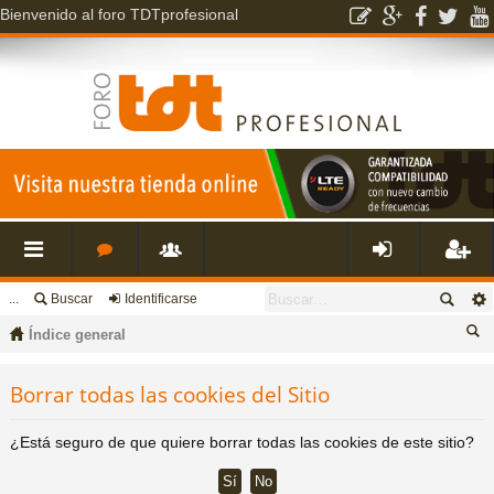
Bienvenido al foro TDTprofesional
...
Buscar
Identificarse
nl
o
s
de
eg
Índice general
ac
r
u
nti
ist
us
Borrar todas las cookies del Sitio
ca
es
o
a
fic
ra
r
¿Está seguro de que quiere borrar todas las cookies de este sitio?
rá
s
ri
ar
rs