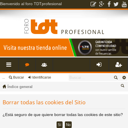
Bienvenido al foro TDTprofesional
...
Buscar
Identificarse
nl
o
s
de
eg
Índice general
ac
r
u
nti
ist
us
Borrar todas las cookies del Sitio
ca
es
o
a
fic
ra
r
¿Está seguro de que quiere borrar todas las cookies de este sitio?
rá
s
ri
ar
rs