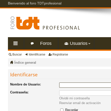
Bienvenido al foro TDTprofesional
Foros
Usuarios
Buscar
Identificarse
Registrarse
nl
Índice general
ac
Identificarse
es
Nombre de Usuario:
Contraseña:
rá
Olvidé mi contraseña
Reenviar email de activación
pi
Recordar