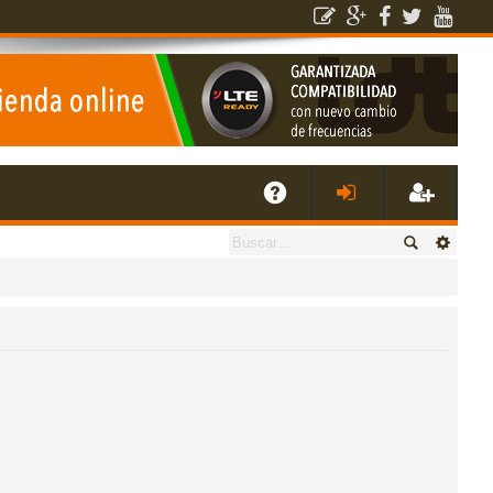
E
A
de
eg
Q
nti
ist
fic
ra
ar
rs
se
e