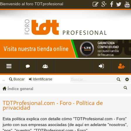
Bienvenido al foro TDTprofesional
...
Buscar
Identificarse
nl
o
s
de
eg
Índice general
ac
r
u
nti
ist
us
TDTProfesional.com - Foro - Política de
privacidad
ca
es
o
a
fic
ra
r
Esta política explica con detalle cómo "TDTProfesional.com - Foro"
rá
s
ri
ar
rs
junto con sus empresas asociadas (de aquí en adelante "nosotros",
"nos", "nuestro", "TDTProfesional.com - Foro",