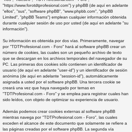
"https://www.forotdtprofesional.com") y phpBB (de aquí en adelante
pi
o
se
e
"ellos", "sus", "software phpBB", "www.phpbb.com", "phpBB
Limited", "phpBB Teams") emplean cualquier información obtenida
do
s
durante cualquier sesión de uso por usted (de aquí en adelante "su
información").
s
Su información es obtenida por dos vías. Primeramente, navegar
por "TDTProfesional.com - Foro" hará al software phpBB crear un
número de cookies, las cuales son un pequeño archivo de texto
que se descargan en los archivos temporales del navegador de su
PC. Las primeras dos cookies sólo contienen un identificador de
usuario (de aquí en adelante "user-id") y un identificador de sesión
anónima (de aquí en adelante "session-id"), automáticamente
asignada a usted por el software phpBB. Una tercera cookie se
creará una vez que haya navegado por temas en
"TDTProfesional.com - Foro" y se emplea para registrar cuales han
sido leídos, con objeto de optimizar su experiencia de usuario.
Además podemos crear cookies externas al software phpBB
mientras navega por "TDTProfesional.com - Foro", las cuales
exceden el alcance de este documento que solamente se refiere a
las páginas creadas por el software phpBB. La segunda vía