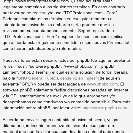
"https://www.forotdtprofesional.com"), usted acuerda estar
legalmente sometido a los siguientes términos. En caso contrario
pi
o
se
e
por favor no se registre y/o use "TDTProfesional.com - Foro".
Podemos cambiar estos términos en cualquier momento e
do
s
intentaríamos avisarle, sin embargo sería prudente que los
revisase por su cuenta periódicamente. Seguir registrado a
"TDTProfesional.com - Foro" después de esos cambios significa
s
que acuerda estar legalmente sometido a esos nuevos términos tal
como fueron actualizados y/o reformados.
Nuestros foros están desarrollados por phpBB (de aquí en adelante
"ellos", "sus", "software phpBB", "www.phpbb.com", "phpBB
Limited", "phpBB Teams") el cual es una solución de foros liberada
bajo la “
GNU General Public License v2 en Ingles
” (de aquí en
adelante "GPL") y puede ser descargada de
www.phpbb.com
. El
software phpBB solamente facilita discusiones basadas en Internet
y la GPL estrictamente los excluye de lo que aprobamos y/o
desaprobamos como conductas y/o contenido permisible. Para más
información sobre phpBB, por favor visite:
https://www.phpbb.com/
.
Acuerda no enviar ningun contenido abusivo, obsceno, vulgar,
difamatorio, indecente, amenazante, sexual o cualquier otro
material que pueda violar cualquier ley de su país, el país donde