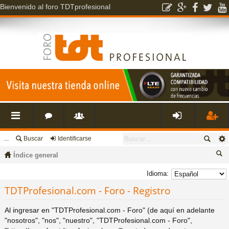
Bienvenido al foro TDTprofesional
...
Buscar
Identificarse
nl
o
s
de
eg
Índice general
ac
r
u
nti
ist
us
Idioma:
ca
TDTProfesional.com - Foro - Registro
es
o
a
fic
ra
r
Al ingresar en "TDTProfesional.com - Foro" (de aquí en adelante
rá
s
ri
ar
rs
"nosotros", "nos", "nuestro", "TDTProfesional.com - Foro",