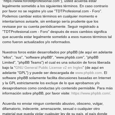
"https://www.forotdtprofesional.com"), usted acuerda estar
legalmente sometido a los siguientes términos. En caso contrario
pi
o
se
e
por favor no se registre y/o use "TDTProfesional.com - Foro".
Podemos cambiar estos términos en cualquier momento e
do
s
intentaríamos avisarle, sin embargo sería prudente que los
revisase por su cuenta periódicamente. Seguir registrado a
"TDTProfesional.com - Foro" después de esos cambios significa
s
que acuerda estar legalmente sometido a esos nuevos términos tal
como fueron actualizados y/o reformados.
Nuestros foros están desarrollados por phpBB (de aquí en adelante
"ellos", "sus", "software phpBB", "www.phpbb.com", "phpBB
Limited", "phpBB Teams") el cual es una solución de foros liberada
bajo la “
GNU General Public License v2 en Ingles
” (de aquí en
adelante "GPL") y puede ser descargada de
www.phpbb.com
. El
software phpBB solamente facilita discusiones basadas en Internet
y la GPL estrictamente los excluye de lo que aprobamos y/o
desaprobamos como conductas y/o contenido permisible. Para más
información sobre phpBB, por favor visite:
https://www.phpbb.com/
.
Acuerda no enviar ningun contenido abusivo, obsceno, vulgar,
difamatorio, indecente, amenazante, sexual o cualquier otro
material que pueda violar cualquier ley de su país, el país donde