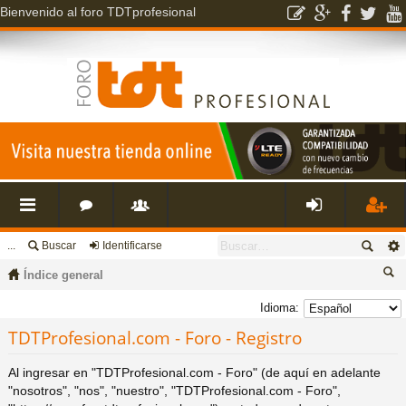
Bienvenido al foro TDTprofesional
...
Buscar
Identificarse
nl
o
s
de
eg
Índice general
ac
r
u
nti
ist
us
Idioma:
ca
TDTProfesional.com - Foro - Registro
es
o
a
fic
ra
r
Al ingresar en "TDTProfesional.com - Foro" (de aquí en adelante
rá
s
ri
ar
rs
"nosotros", "nos", "nuestro", "TDTProfesional.com - Foro",