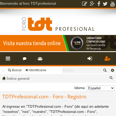
Bienvenido al foro TDTprofesional
...
Buscar
Identificarse
nl
o
s
de
eg
Índice general
ac
r
u
nti
ist
us
Idioma:
ca
TDTProfesional.com - Foro - Registro
es
o
a
fic
ra
r
Al ingresar en "TDTProfesional.com - Foro" (de aquí en adelante
rá
s
ri
ar
rs
"nosotros", "nos", "nuestro", "TDTProfesional.com - Foro",