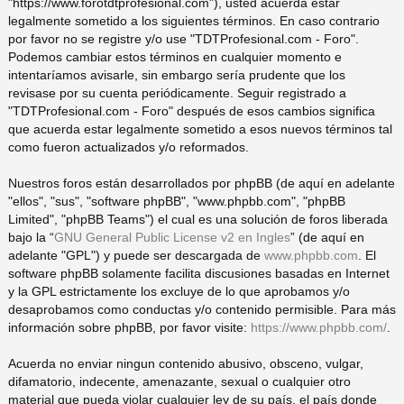
"https://www.forotdtprofesional.com"), usted acuerda estar
legalmente sometido a los siguientes términos. En caso contrario
pi
o
se
e
por favor no se registre y/o use "TDTProfesional.com - Foro".
Podemos cambiar estos términos en cualquier momento e
do
s
intentaríamos avisarle, sin embargo sería prudente que los
revisase por su cuenta periódicamente. Seguir registrado a
"TDTProfesional.com - Foro" después de esos cambios significa
s
que acuerda estar legalmente sometido a esos nuevos términos tal
como fueron actualizados y/o reformados.
Nuestros foros están desarrollados por phpBB (de aquí en adelante
"ellos", "sus", "software phpBB", "www.phpbb.com", "phpBB
Limited", "phpBB Teams") el cual es una solución de foros liberada
bajo la “
GNU General Public License v2 en Ingles
” (de aquí en
adelante "GPL") y puede ser descargada de
www.phpbb.com
. El
software phpBB solamente facilita discusiones basadas en Internet
y la GPL estrictamente los excluye de lo que aprobamos y/o
desaprobamos como conductas y/o contenido permisible. Para más
información sobre phpBB, por favor visite:
https://www.phpbb.com/
.
Acuerda no enviar ningun contenido abusivo, obsceno, vulgar,
difamatorio, indecente, amenazante, sexual o cualquier otro
material que pueda violar cualquier ley de su país, el país donde