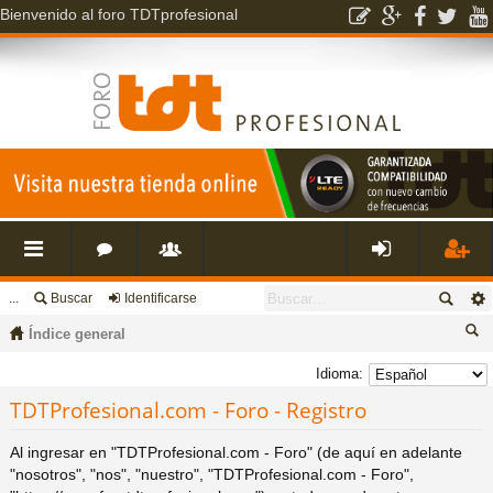
Bienvenido al foro TDTprofesional
...
Buscar
Identificarse
nl
o
s
de
eg
Índice general
ac
r
u
nti
ist
us
Idioma:
ca
TDTProfesional.com - Foro - Registro
es
o
a
fic
ra
r
Al ingresar en "TDTProfesional.com - Foro" (de aquí en adelante
rá
s
ri
ar
rs
"nosotros", "nos", "nuestro", "TDTProfesional.com - Foro",