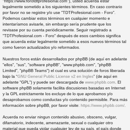
"https://www.forotdtprofesional.com"), usted acuerda estar
legalmente sometido a los siguientes términos. En caso contrario
pi
o
se
e
por favor no se registre y/o use "TDTProfesional.com - Foro".
Podemos cambiar estos términos en cualquier momento e
do
s
intentaríamos avisarle, sin embargo sería prudente que los
revisase por su cuenta periódicamente. Seguir registrado a
"TDTProfesional.com - Foro" después de esos cambios significa
s
que acuerda estar legalmente sometido a esos nuevos términos tal
como fueron actualizados y/o reformados.
Nuestros foros están desarrollados por phpBB (de aquí en adelante
"ellos", "sus", "software phpBB", "www.phpbb.com", "phpBB
Limited", "phpBB Teams") el cual es una solución de foros liberada
bajo la “
GNU General Public License v2 en Ingles
” (de aquí en
adelante "GPL") y puede ser descargada de
www.phpbb.com
. El
software phpBB solamente facilita discusiones basadas en Internet
y la GPL estrictamente los excluye de lo que aprobamos y/o
desaprobamos como conductas y/o contenido permisible. Para más
información sobre phpBB, por favor visite:
https://www.phpbb.com/
.
Acuerda no enviar ningun contenido abusivo, obsceno, vulgar,
difamatorio, indecente, amenazante, sexual o cualquier otro
material que pueda violar cualquier ley de su país, el país donde