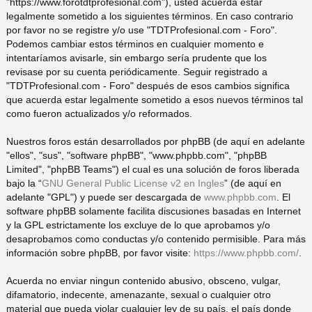
"https://www.forotdtprofesional.com"), usted acuerda estar
legalmente sometido a los siguientes términos. En caso contrario
pi
o
se
e
por favor no se registre y/o use "TDTProfesional.com - Foro".
Podemos cambiar estos términos en cualquier momento e
do
s
intentaríamos avisarle, sin embargo sería prudente que los
revisase por su cuenta periódicamente. Seguir registrado a
"TDTProfesional.com - Foro" después de esos cambios significa
s
que acuerda estar legalmente sometido a esos nuevos términos tal
como fueron actualizados y/o reformados.
Nuestros foros están desarrollados por phpBB (de aquí en adelante
"ellos", "sus", "software phpBB", "www.phpbb.com", "phpBB
Limited", "phpBB Teams") el cual es una solución de foros liberada
bajo la “
GNU General Public License v2 en Ingles
” (de aquí en
adelante "GPL") y puede ser descargada de
www.phpbb.com
. El
software phpBB solamente facilita discusiones basadas en Internet
y la GPL estrictamente los excluye de lo que aprobamos y/o
desaprobamos como conductas y/o contenido permisible. Para más
información sobre phpBB, por favor visite:
https://www.phpbb.com/
.
Acuerda no enviar ningun contenido abusivo, obsceno, vulgar,
difamatorio, indecente, amenazante, sexual o cualquier otro
material que pueda violar cualquier ley de su país, el país donde