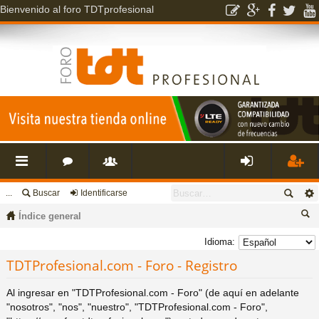
Bienvenido al foro TDTprofesional
...
Buscar
Identificarse
nl
o
s
de
eg
Índice general
ac
r
u
nti
ist
us
Idioma:
ca
TDTProfesional.com - Foro - Registro
es
o
a
fic
ra
r
Al ingresar en "TDTProfesional.com - Foro" (de aquí en adelante
rá
s
ri
ar
rs
"nosotros", "nos", "nuestro", "TDTProfesional.com - Foro",