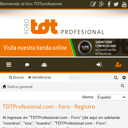
Bienvenido al foro TDTprofesional
...
Buscar
Identificarse
nl
o
s
de
eg
Índice general
ac
r
u
nti
ist
us
Idioma:
ca
TDTProfesional.com - Foro - Registro
es
o
a
fic
ra
r
Al ingresar en "TDTProfesional.com - Foro" (de aquí en adelante
rá
s
ri
ar
rs
"nosotros", "nos", "nuestro", "TDTProfesional.com - Foro",