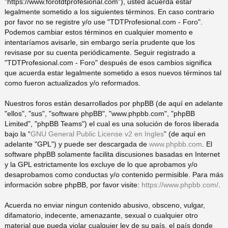
"https://www.forotdtprofesional.com"), usted acuerda estar
legalmente sometido a los siguientes términos. En caso contrario
pi
o
se
e
por favor no se registre y/o use "TDTProfesional.com - Foro".
Podemos cambiar estos términos en cualquier momento e
do
s
intentaríamos avisarle, sin embargo sería prudente que los
revisase por su cuenta periódicamente. Seguir registrado a
"TDTProfesional.com - Foro" después de esos cambios significa
s
que acuerda estar legalmente sometido a esos nuevos términos tal
como fueron actualizados y/o reformados.
Nuestros foros están desarrollados por phpBB (de aquí en adelante
"ellos", "sus", "software phpBB", "www.phpbb.com", "phpBB
Limited", "phpBB Teams") el cual es una solución de foros liberada
bajo la “
GNU General Public License v2 en Ingles
” (de aquí en
adelante "GPL") y puede ser descargada de
www.phpbb.com
. El
software phpBB solamente facilita discusiones basadas en Internet
y la GPL estrictamente los excluye de lo que aprobamos y/o
desaprobamos como conductas y/o contenido permisible. Para más
información sobre phpBB, por favor visite:
https://www.phpbb.com/
.
Acuerda no enviar ningun contenido abusivo, obsceno, vulgar,
difamatorio, indecente, amenazante, sexual o cualquier otro
material que pueda violar cualquier ley de su país, el país donde