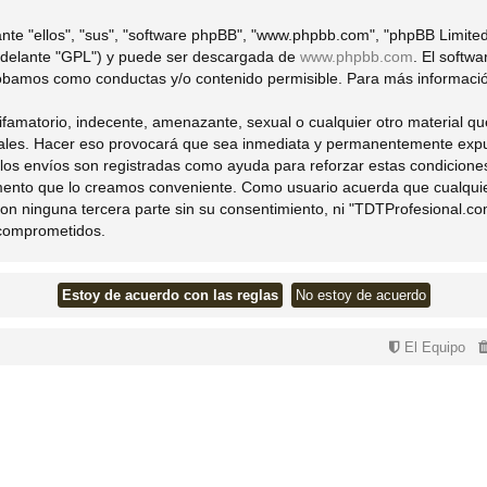
nte "ellos", "sus", "software phpBB", "www.phpbb.com", "phpBB Limited
 adelante "GPL") y puede ser descargada de
www.phpbb.com
. El softw
bamos como conductas y/o contenido permisible. Para más información
famatorio, indecente, amenazante, sexual o cualquier otro material que
ales. Hacer eso provocará que sea inmediata y permanentemente expuls
s los envíos son registradas como ayuda para reforzar estas condicion
momento que lo creamos conveniente. Como usuario acuerda que cualqu
on ninguna tercera parte sin su consentimiento, ni "TDTProfesional.c
 comprometidos.
El Equipo