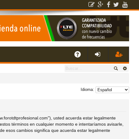
E
A
de
eg
Q
nti
ist
Idioma:
fic
ra
ar
rs
ww.forotdtprofesional.com"), usted acuerda estar legalmente
 estos términos en cualquier momento e intentaríamos avisarle,
de esos cambios significa que acuerda estar legalmente
se
e