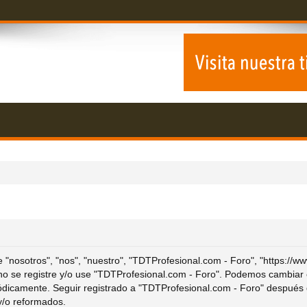
 "nosotros", "nos", "nuestro", "TDTProfesional.com - Foro", "https://w
r no se registre y/o use "TDTProfesional.com - Foro". Podemos cambiar
iódicamente. Seguir registrado a "TDTProfesional.com - Foro" después 
y/o reformados.