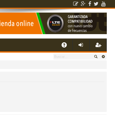
E
A
de
eg
Q
nti
ist
fic
ra
ar
rs
se
e